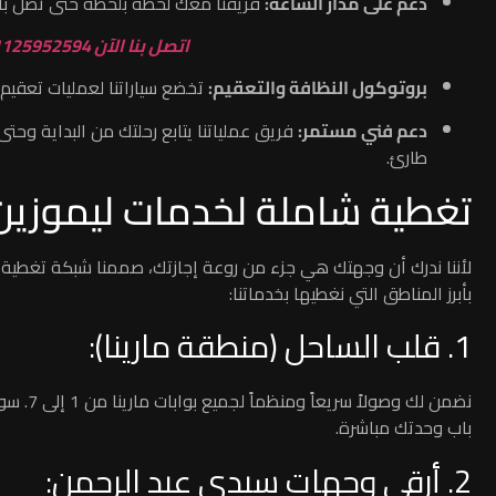
دعم على مدار الساعة:
فريقنا معك لحظة بلحظة حتى تصل بال
اتصل بنا الآن 201125952594 – رحلتك للساحل مؤمنة
بروتوكول النظافة والتعقيم:
تخضع سياراتنا لعمليات تعقيم 
دعم فني مستمر:
فريق عملياتنا يتابع رحلتك من البداية وح
طارئ.
تغطية شاملة لخدمات ليموزين
لأننا ندرك أن وجهتك هي جزء من روعة إجازتك، صممنا شبكة تغطية 
بأبرز المناطق التي نغطيها بخدماتنا:
1. قلب الساحل (منطقة مارينا):
نضمن لك
باب وحدتك مباشرة.
2. أرقى وجهات سيدي عبد الرحمن: