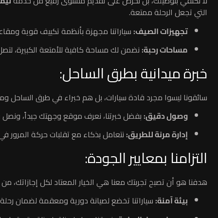
لا نكتفي بتوصيلك، بل نحرص على تقديم مستوى رفيع من خدمة
ليم
التي تجعل الرحلة ممتعة.
تجهيزات الصيف:
سياراتنا مجهزة بأنظمة تكييف قوية ومقاعد 
مساحات رحبة:
نضمن لك مساحة كافية للأمتعة الكبيرة، لتص
خبرة ميدانية بطرق الساحل:
سائقونا ليسوا مجرد قادة سيارات، بل هم خبراء في طرق الساحل ومداخ
وصول دقيق:
بفضل خبرتنا، نعرف موقع وجهتك جيداً، ونصل ب
إدارة مرنة للطريق:
نتعامل بذكاء مع تقلبات حركة المرور ف
التزامنا بمعايير الجودة:
هدفنا هو أن تصبح تجربتك معنا هي الخيار المعتاد لكل إجازاتك، من
بيئة آمنة:
سياراتنا تخضع لصيانة دورية ومعقمة لضمان رحلة 