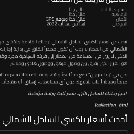
مستوى الراحة
: عالي جدًا
الرفاهية
: عالي جدًا
الأمان
: عالي جدًا وتوفير GPS
الموديل
: تبدأ من سيارات 2022
تبحث عن اسعار تاكسي الساحل الشمالي لرحلتك القادمة وتخشى من
الشمالي
من المطار لا يجب أن تكون مصدراً للقلق في بداية إجازتك،
الذكي لا يرى في المسافة من المطار إلى قريته السياحية مجرد وقت ض
هو القرار الذي يفرق بين وصولٍ مرهق ووصولٍ هادئ ومباشر.
نحن في “رو ليموزين” نضع حداً للعشوائية، ونوفر لك باقات سعرية ث
مريحاً ومباشراً لباب شاليهك دون أي مساومات، إرهاق، أو مفاجآت ما
احجز رحلتك للساحل الآن.. سعر ثابت وراحة مؤكدة
[callaction_btn]
أحدث أسعار تاكسي الساحل الشمالي 2026 (من القاهرة والإسكندرية)