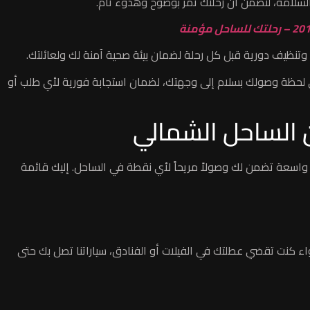
سلامة، لنضمن أن رحلتك تمر بوضوح وهدوء تام.
وتنظيف دورية قبل كل رحلة لضمان بيئة صحية آمنة لك ولعائلتك.
تى لحظة وصولك بسلام إلى وجهتك، لضمان استجابة فورية لأي طلب أو
 الساحل الشمالي
واسعة تضمن لك وصولاً مريحاً لأي نقطة في الساحل. إليك قائمة
 وصولاً سريعاً ومنظماً لجميع بوابات مارينا من 1 إلى 7. سواء كنت تقضي عطلتك في الفيلات أو الفنادق، سياراتنا تصل بك حتى