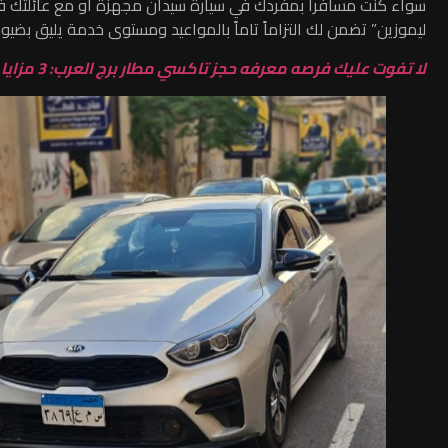
سواء كنت مسافراً بمفردك في سيارة سيدان مجهزة أو مع عائلتك في
ليموزين” تضمن لك التزاماً تاماً بالمواعيد ومستوى خدمة يليق بضي
لا تفوت عليك فرصه معرفه حجز تاكسي مطار برج العرب: 3 مزايا لرحلة خاصة مريحة