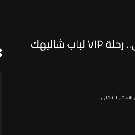
اسعار تاكسي الساحل الشمالي.. رحلة VIP لباب شاليهك
8