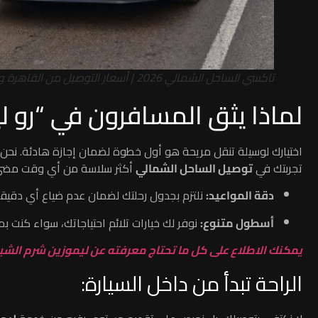
تاكسي الساحل الشمالي 2026 | أسعار التوصيل من القاهرة والإسكندرية
لماذا يثق المسافرون في “رو ل
اختيارك لوسيلة تنقل مريحة هو أول خطوة لضمان إجازة هادئة. نحن في
تجربتك في
توصيل الساحل الشمالي
أكثر سلاسة من أي وقت مضى
دقة المواعيد:
نلتزم بجدول رحلتك لضمان عدم ضياع أي دقيقة 
أسطول متنوع:
نوفر لك خيارات تلائم احتياجاتك، سواء كنت بم
يمكنك الاطلاع على كل ما تحتاج معرفته عن ليموزين شرم الشيخ 
الراحة تبدأ من داخل السيارة: