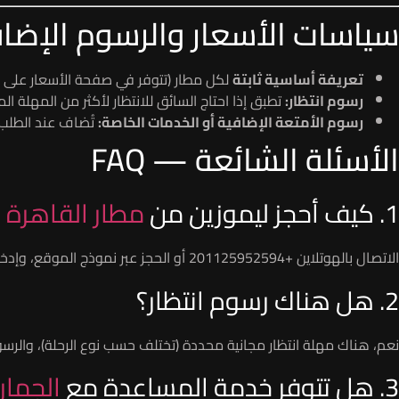
سياسات الأسعار والرسوم الإضا
تعريفة أساسية ثابتة
لكل مطار (تتوفر في صفحة الأسعار على ا
رسوم انتظار:
تطبق إذا احتاج السائق للانتظار لأكثر من المهلة ا
رسوم الأمتعة الإضافية أو الخدمات الخاصة:
تُضاف عند الطلب.
الأسئلة الشائعة — FAQ
1. كيف أحجز ليموزين من
مطار القاهرة
مع 
الاتصال بالهوتلاين +201125952594 أو الحجز عبر نموذج الموقع، وإدخال رقم الرحلة لتتبع وقت الوصول تلقائياً.
2. هل هناك رسوم انتظار؟
نعم، هناك مهلة انتظار مجانية محددة (تختلف حسب نوع الرحلة)، والرسو
3. هل تتوفر خدمة المساعدة مع
الجمار