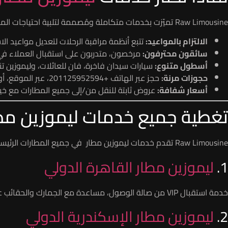
Raw Limousine تميّزت بخدمات متكاملة ومُصممة لتلبية احتياجات المسافر العصري، وتشمل المزايا:
الالتزام بالمواعيد:
تتبع أنظمة مراقبة الرحلات لتعديل مواعيد الاست
سائقون محترفون:
مرخصون، متدربون على استقبال العملاء في ا
أسطول متنوع:
سيارات سيدان فاخرة، فان للعائلات، وليموزين تنف
حجوزات مرنة:
حجز عبر الهاتف +201125952594، عبر الموقع، أو عبر تطبيقات الحجز.
أسعار شفافة:
عروض ثابتة للنقل من/إلى جميع المطارات مع خيار
تغطية جميع خدمات ليموزين مط
Raw Limousine تقدم خدمات ليموزين مطار في جميع المطارات الرئيسية:
1.
ليموزين مطار القاهرة الدولي
خدمة استقبال VIP من صالة الوصول، مساعدة مع الجمارك والحقائب عند الطلب، واتصال مباشر بالسائق عبر الرسائل.
2.
ليموزين مطار الإسكندرية الدولي