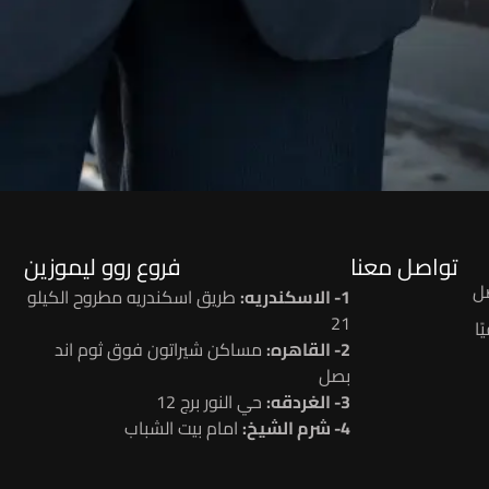
تواصل معنا
فروع روو ليموزين
ل
1- الاسكندريه:
طريق اسكندريه مطروح الكيلو
21
ا
2- القاهره:
مساكن شيراتون فوق ثوم اند
بصل
3- الغردقه:
حي النور برج 12
4- شرم الشيخ:
امام بيت الشباب