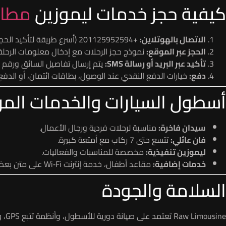
كيفية حجز خدمات ليموزين
مطار
الاتصال بالهوتلاين:
+201125952594 (أسرع طريقة لتأكيد الحجز الفوري).
الحجز عبر الموقع:
نموذج حجز الرحلات مع إدخال معلومات الرحلة (
تأكيد عبر البريد أو رسالة SMS:
يتم إرسال تفاصيل السائق ورقم ا
دفع:
خيارات الدفع النقدي عند الوصول، بطاقات ائتمان، أو الدفع 
أسطول السيارات والخدمات المر
سيدان فاخرة:
مناسبة لرحلات فردية ورجال الأعمال.
فان عائلي:
تتسع حتى 7 ركاب مع أمتعة كبيرة.
ليموزين تنفيذية:
مخصصة للمناسبات والفعاليات.
خدمات إضافية:
مقاعد أطفال، خدمة إنترنت Wi‑Fi على متن بعض السيارات، مياه ومشروبات، ترحيب شخصي.
السلامة والجودة
Raw Limousine تعتمد على صيانة دورية للأسطول، وأنظمة تتبع GPS، ومراقبة الأداء، بالإضافة لتدريبات دورية للسائقين على الإجراءات الأمنية والتعامل الاحترافي مع العملاء.