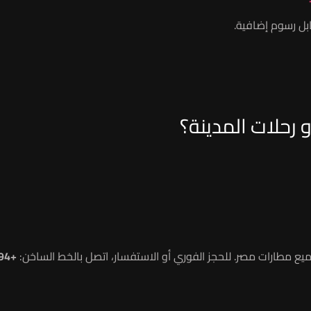
بل رسوم إضافية.
+201125952594