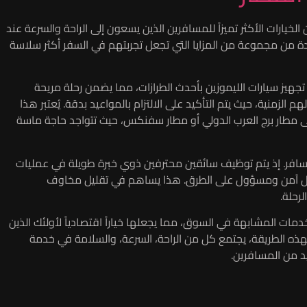
ين توصيل لمطار القاهرة من شركة Raw واحدة من الخيارات الأكثر تميزاً للمسافرين الذين يسعون إلى الراحة والسرعة عند
دة من مجموعة من المزايا التي تجعل تجربتهم في السفر أكثر سلاسة
 تجهيز سيارات الليموزين بأحدث الطرازات، مما يضمن رحلة مريحة
زمنية، حيث يتم التأكيد على الالتزام بالمواعيد بدقة. يُعتبر هذا
لى مطار برج العرب الدولي أو مطار سفنكس، حيث تتواجد حاجة ماسة
مسافر. إذ يتم توظيف سائقين محترفين ذوي خبرة طويلة في عمليات
شكل آمن ومسؤول على الطرق. هذا يساهم في تقليل مخاوف
رحلة.
مطار من شركة Raw تنافسية مقارنة بالخدمات المشابهة في السوق، مما يجعلها خياراً اقتصادياً لأولئك الذين
ه الطريقة، يجتمع كل من الراحة، السرعة، والسلامة في خدمة
يد من المسافرين.