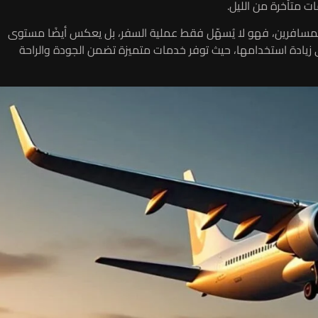
ت متأخرة من الليل.
اً للمسافرين، فهو لا يُسهّل فقط عملية السفر، بل يعكس أيضًا مستوى
ترافية والرقي. في هذا السياق، تشجع شركات مثل Raw على زيادة استخدامها، حيث توفر خدمات متميزة تضمن الجودة والراحة