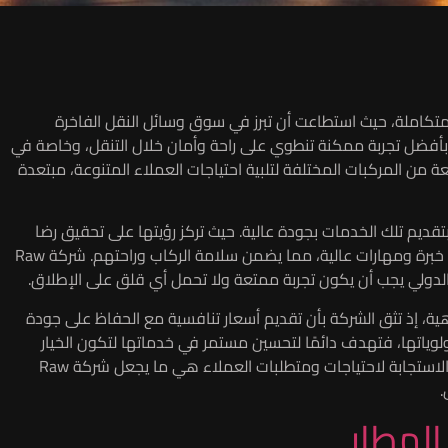
اخرة والمتكاملة، حيث استطاعت أن تبرز في سوق وسائل النقل الفاخرة
 بأفضل تجربة ممكنة تنطوي على راحة وأمان خلال التنقل، وخاصة في
ن المركبات المختلفة لتلبية احتياجات العملاء المتنوعة، مبتعدة
بفضل التزامها بتقديم تلك الخدمات بجودة عالية. حيث تركز رؤيتها على تحقيق رضا
العملاء بدعم من فريق محترف مدرب جيدًا، يتألف من سائقين ذوي خبرة ومهارات عالية، مما يضمن سلامة الركاب وراحتهم. شركة Raw
لدولي يجب أن يكون تجربة ممتعة ولا تحمل أي قلق على الإطلاق.
فاهية، إذ تثق الشركة بأن تقديم أسعار تنافسية مع الحفاظ على جودة
ياتها، فتهدف دائمًا لتحسين مستمر في خدماتها لتكون الخيار
الأول لكل من يحتاج إلى ليموزين موثوق فيه لنقلهم إلى المطار. إن الاستجابة لاحتياجات ومتطلبات العملاء هي ما يجعل شركة Raw
.
المطار