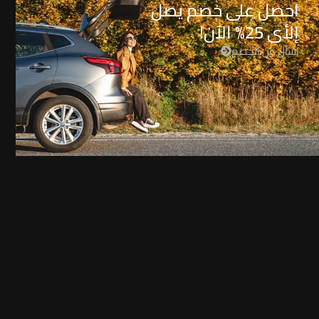
احصل على خصم يصل
إلأى 25% الآن!
اسأل عن الخصم