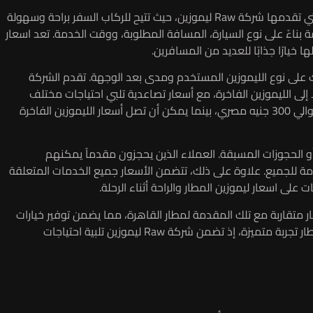
تعتبر خدمة ليموزين توصيل لمطار القاهرة إحدى الخيارات المميزة التي تقدمها شركة Raw ليموزين، حيث تتيح للركاب السفر براحة وسهولة
 بناءً على نوع السيارة، المسافة المطلوبة، ووقت الخدمة. تعد اسعار
 خيارًا جذابًا للعديد من المسافرين.
ك على نوع الليموزين المستخدم ومدى بعد الوجهة. تقدم الشركة
إلى الليموزين الفاخرة، مع أسعار تصاعدية تلبي احتياجات مختلف
العملاء. على سبيل المثال، قد تبدأ أسعار السيارات الاقتصادية من حوالي 300 جنيه مصري، بينما يمكن أن تصل أسعار الليموزين الفاخرة
للرحلات الطويلة أو الحجوزات المسبقة. العملاء الذين يحجزون مقدماً يمكنهم
يجعل الخدمة أكثر ملاءمة للجميع. علاوة على ذلك، تتضمن الأسعار جميع الخدمات المتعلقة
لى اسعار ليموزين المطار والراحة أثناء الرحلة.
ر متقاربة مع تلك المقدمة لمطار القاهرة، مما يضمن توفير خيارات
مريحة للمسافرين. كل هذه الميزات تجعل تجربة السفر من وإلى المطار تجربة متميزة، إذ تضمن شركة Raw ليموزين تلبية احتياجات