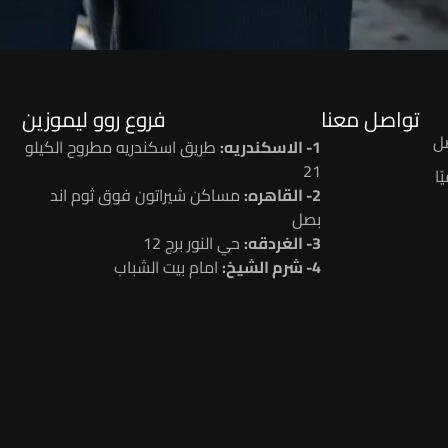
تواصل معنا
فروع روو ليموزين
ل
1- الاسكندريه:
طريق اسكندريه مطروح الكيلو
21
ا
2- القاهره:
مساكن شيراتون فوق ثوم اند
بصل
3- الغردقه:
حي النور برج 12
4- شرم الشيخ:
امام بيت الشباب