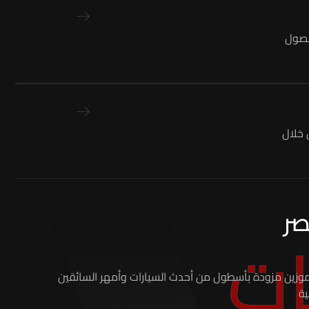
لحصول
خلال
صر
ات
ية