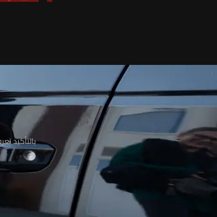
م
بالتأكيد تع