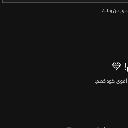
مريح من رحلتك!
 💚
أقوى كود خصم: