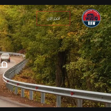
احجز الآن
مو