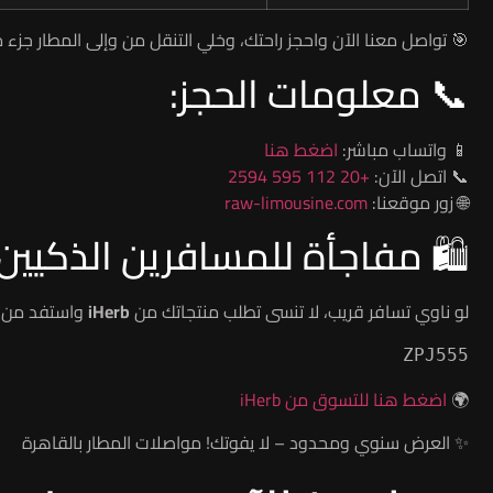
🎯 تواصل معنا الآن واحجز راحتك، وخلي التنقل من وإلى المطار جزء 
📞 معلومات الحجز:
📱 واتساب مباشر:
اضغط هنا
📞 اتصل الآن:
+20 112 595 2594
🌐 زور موقعنا:
raw-limousine.com
🛍️ مفاجأة للمسافرين الذكيين!
لو ناوي تسافر قريب، لا تنسى تطلب منتجاتك من
iHerb
واستفد من
ZPJ555
🌍
اضغط هنا للتسوق من iHerb
✨ العرض سنوي ومحدود – لا يفوتك! مواصلات المطار بالقاهرة