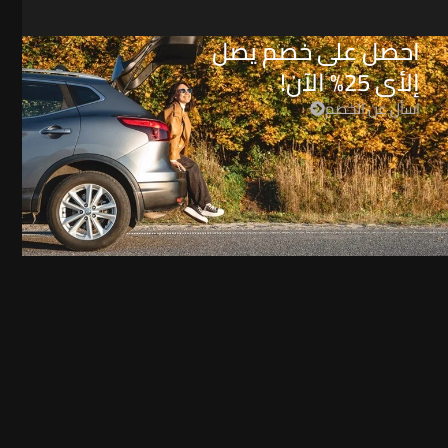
احصل على خصم يصل
إلأى 25% الآن!
اسأل عن الخصم