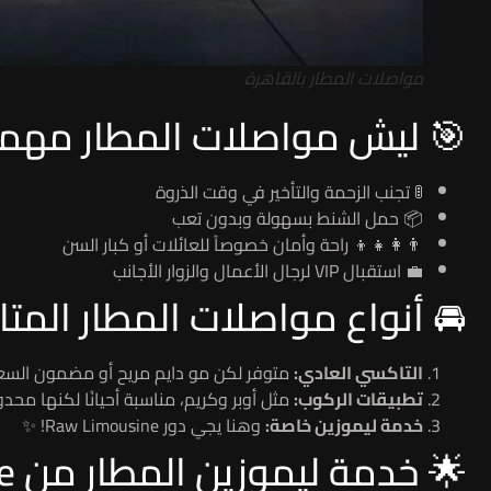
مواصلات المطار بالقاهرة
🎯 ليش مواصلات المطار مهم
🚦 تجنب الزحمة والتأخير في وقت الذروة
📦 حمل الشنط بسهولة وبدون تعب
👨‍👩‍👧‍👦 راحة وأمان خصوصاً للعائلات أو كبار السن
💼 استقبال VIP لرجال الأعمال والزوار الأجانب
🚘 أنواع مواصلات المطار المتا
التاكسي العادي:
متوفر لكن مو دايم مريح أو مضمون السع
تطبيقات الركوب:
مثل أوبر وكريم، مناسبة أحيانًا لكنها محد
خدمة ليموزين خاصة:
وهنا يجي دور Raw Limousine! ✨
🌟 خدمة ليموزين المطار من Raw Limousine