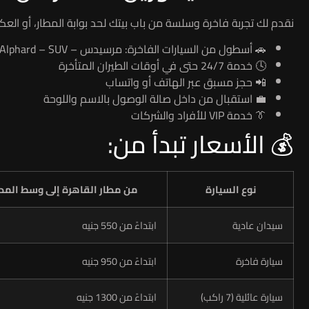
نقدم لك تجربة فاخرة وسلسة من باب بيتك لحد بوابة المطار، أو الع
🚗 أسطول من السيارات الفاخرة: مرسيدس – BMW – Alphard – SUV
🕓 خدمة 24/7 حتى في أوقات الطيران المتأخرة
📲 حجز مسبق عبر الهاتف أو واتساب
💼 استقبال من داخل صالة الوصول بالاسم واللوحة
👔 خدمة VIP للأفراد والشركات
💰 الأسعار تبدأ من:
نوع السيارة
من مطار القاهرة إلى وسط المدي
سيدان عادية
ابتداءً من 550 جنيه
سيارة فاخرة
ابتداءً من 950 جنيه
سيارة عائلية (7 راكب)
ابتداءً من 1300 جنيه