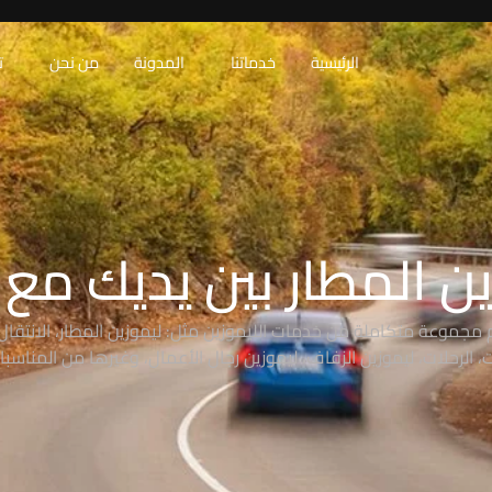
الرئيسية
خدماتنا
المدونة
من نحن
ت
ن المطار بين يديك مع RAW
 مجموعة متكاملة من خدمات الليموزين مثل: ليموزين المطار، الانتقال 
 الرحلات، ليموزين الزفاف، ليموزين رجال الأعمال، وغيرها من المناسبا