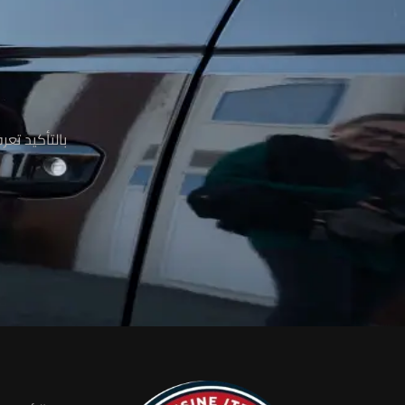
م
بالتأكيد تع