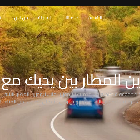
الرئيسية
خدماتنا
المدونة
من نحن
ت
ن المطار بين يديك مع RAW
 مجموعة متكاملة من خدمات الليموزين مثل: ليموزين المطار، الانتقال 
 الرحلات، ليموزين الزفاف، ليموزين رجال الأعمال، وغيرها من المناسبا