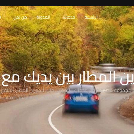
الرئيسية
خدماتنا
المدونة
من نحن
ت
ن المطار بين يديك مع RAW
 مجموعة متكاملة من خدمات الليموزين مثل: ليموزين المطار، الانتقال 
 الرحلات، ليموزين الزفاف، ليموزين رجال الأعمال، وغيرها من المناسبا