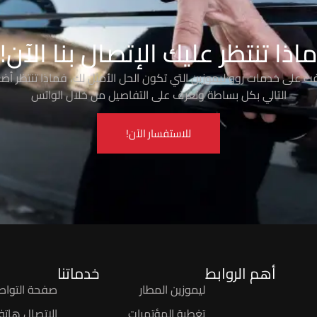
اذا تنتظر عليك الإتصال بنا الآن!
رفت على خدمات روو ليموزين التي تكون الحل الأمثل لك، فماذا تنتظر أضغ
التالي بكل بساطة وتعرف على التفاصيل من خلال الواتس
للاستفسار الآن!
أهم الروابط
خدماتنا
ليموزين المطار
صفحة التواص
تغطية المؤتمرات
الاتصال هاتفيً