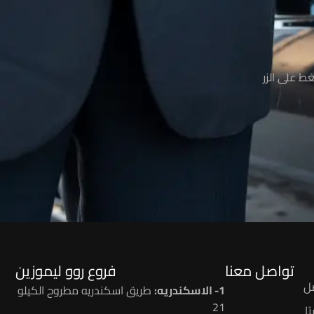
ط على الزر
تواصل معنا
فروع روو ليموزين
ل
1- الاسكندريه:
طريق اسكندريه مطروح الكيلو
21
ا