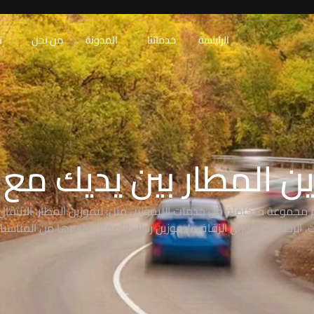
الرئيسية
خدماتنا
المدونة
من نحن
ت
ن المطار بين يديك مع RAW
 مجموعة متكاملة من خدمات الليموزين مثل: ليموزين المطار، الانتقال 
 الرحلات، ليموزين الزفاف، ليموزين رجال الأعمال، وغيرها من المناسبا