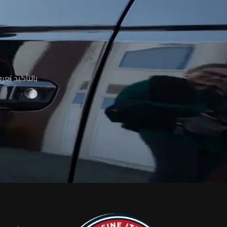
م
بالتأكيد تع