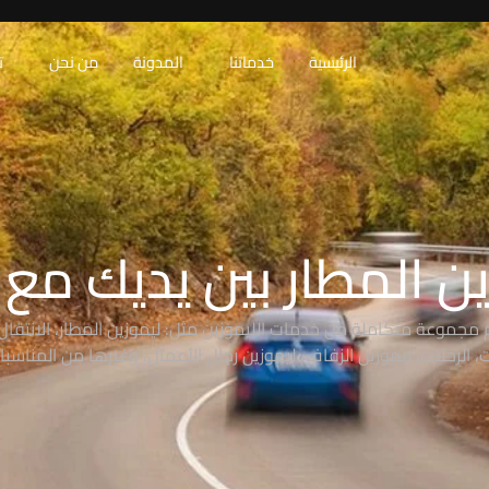
الرئيسية
خدماتنا
المدونة
من نحن
ت
ن المطار بين يديك مع RAW
 مجموعة متكاملة من خدمات الليموزين مثل: ليموزين المطار، الانتقال 
 الرحلات، ليموزين الزفاف، ليموزين رجال الأعمال، وغيرها من المناسبا