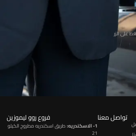
ط على الزر
تواصل معنا
فروع روو ليموزين
ل
1- الاسكندريه:
طريق اسكندريه مطروح الكيلو
21
ا