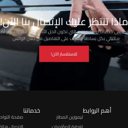
اذا تنتظر عليك الإتصال بنا الآن!
رفت على خدمات روو ليموزين التي تكون الحل الأمثل لك، فماذا تنتظر أضغ
التالي بكل بساطة وتعرف على التفاصيل من خلال الواتس
للاستفسار الآن!
أهم الروابط
خدماتنا
ليموزين المطار
صفحة التواص
تغطية المؤتمرات
الاتصال هاتفيً