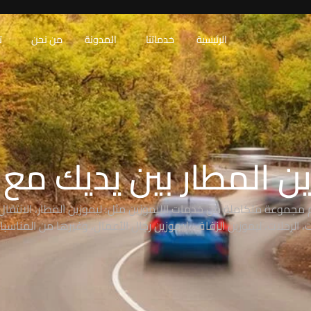
الرئيسية
خدماتنا
المدونة
من نحن
ت
ن المطار بين يديك مع RAW
 مجموعة متكاملة من خدمات الليموزين مثل: ليموزين المطار، الانتقال 
 الرحلات، ليموزين الزفاف، ليموزين رجال الأعمال، وغيرها من المناسبا