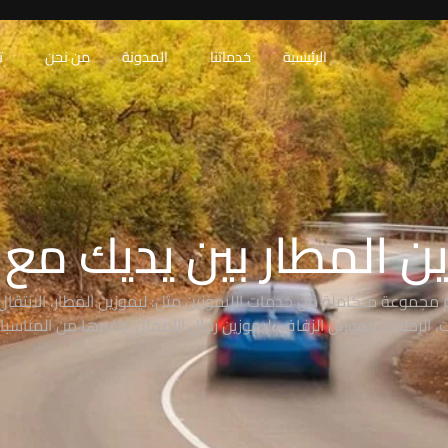
الرئيسية
خدماتنا
المدونة
من نحن
ت
ن المطار بين يديك مع RAW
 مجموعة متكاملة من خدمات الليموزين مثل: ليموزين المطار، الانتقال 
 الرحلات، ليموزين الزفاف، ليموزين رجال الأعمال، وغيرها من المناسبا