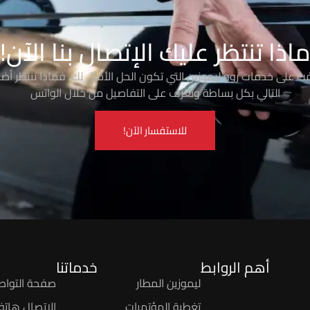
اذا تنتظر عليك الإتصال بنا الآن!
رفت على خدمات روو ليموزين التي تكون الحل الأمثل لك، فماذا تنتظر أضغ
التالي بكل بساطة وتعرف على التفاصيل من خلال الواتس
للاستفسار الآن!
أهم الروابط
خدماتنا
ليموزين المطار
صفحة التواص
تغطية المؤتمرات
الاتصال هاتفيً