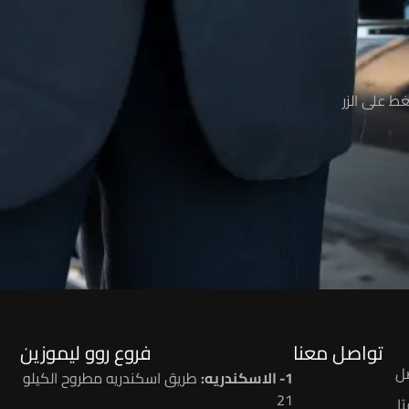
ط على الزر
تواصل معنا
فروع روو ليموزين
ل
1- الاسكندريه:
طريق اسكندريه مطروح الكيلو
21
ا