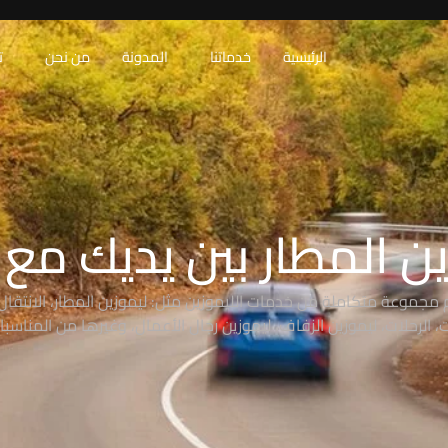
الرئيسية
خدماتنا
المدونة
من نحن
ت
ن المطار بين يديك مع RAW
 مجموعة متكاملة من خدمات الليموزين مثل: ليموزين المطار، الانتقال 
 الرحلات، ليموزين الزفاف، ليموزين رجال الأعمال، وغيرها من المناسبا