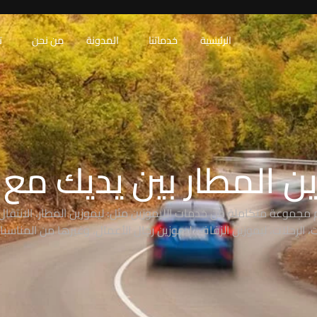
الرئيسية
خدماتنا
المدونة
من نحن
ت
ن المطار بين يديك مع RAW
 مجموعة متكاملة من خدمات الليموزين مثل: ليموزين المطار، الانتقال 
 الرحلات، ليموزين الزفاف، ليموزين رجال الأعمال، وغيرها من المناسبا