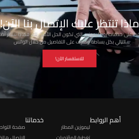
اذا تنتظر عليك الإتصال بنا الآن!
رفت على خدمات روو ليموزين التي تكون الحل الأمثل لك، فماذا تنتظر أضغ
التالي بكل بساطة وتعرف على التفاصيل من خلال الواتس
للاستفسار الآن!
أهم الروابط
خدماتنا
ليموزين المطار
صفحة التواص
تغطية المؤتمرات
الاتصال هاتفيً