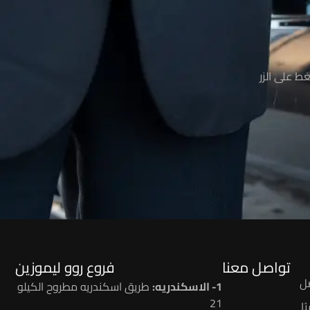
ط على الزر
تواصل معنا
فروع روو ليموزين
ل
1- الاسكندريه:
طريق اسكندريه مطروح الكيلو
21
ا