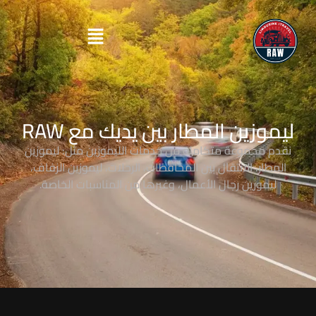
ليموزين المطار بين يديك مع RAW
نقدم مجموعة متكاملة من خدمات الليموزين مثل: ليموزين
المطار، الانتقال بين المحافظات، الرحلات، ليموزين الزفاف،
ليموزين رجال الأعمال، وغيرها من المناسبات الخاصة.