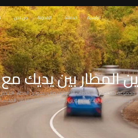
الرئيسية
خدماتنا
المدونة
من نحن
ت
ن المطار بين يديك مع RAW
 مجموعة متكاملة من خدمات الليموزين مثل: ليموزين المطار، الانتقال 
 الرحلات، ليموزين الزفاف، ليموزين رجال الأعمال، وغيرها من المناسبا