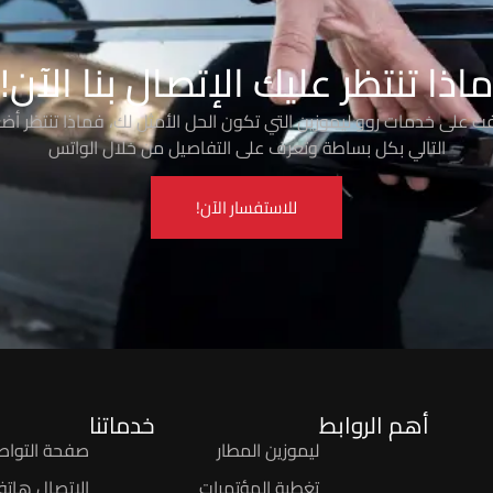
اذا تنتظر عليك الإتصال بنا الآن!
رفت على خدمات روو ليموزين التي تكون الحل الأمثل لك، فماذا تنتظر أضغ
التالي بكل بساطة وتعرف على التفاصيل من خلال الواتس
للاستفسار الآن!
أهم الروابط
خدماتنا
ليموزين المطار
صفحة التواص
تغطية المؤتمرات
الاتصال هاتفيً