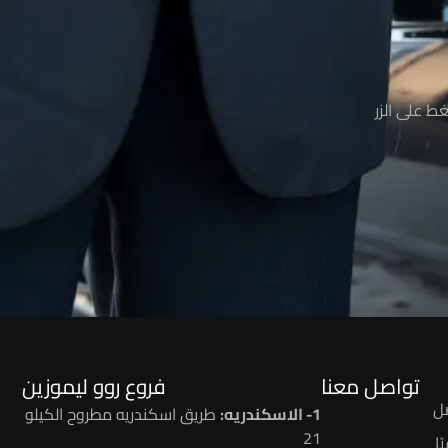
ط على الزر
تواصل معنا
فروع روو ليموزين
ل
1- الاسكندريه:
طريق اسكندريه مطروح الكيلو
21
ا