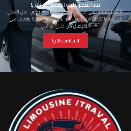
فروع
روو
ليموزين
1-