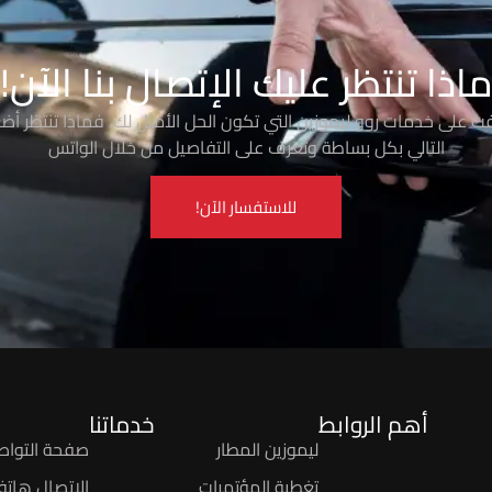
اذا تنتظر عليك الإتصال بنا الآن!
رفت على خدمات روو ليموزين التي تكون الحل الأمثل لك، فماذا تنتظر أضغ
التالي بكل بساطة وتعرف على التفاصيل من خلال الواتس
للاستفسار الآن!
أهم الروابط
خدماتنا
ليموزين المطار
صفحة التواص
تغطية المؤتمرات
الاتصال هاتفيً