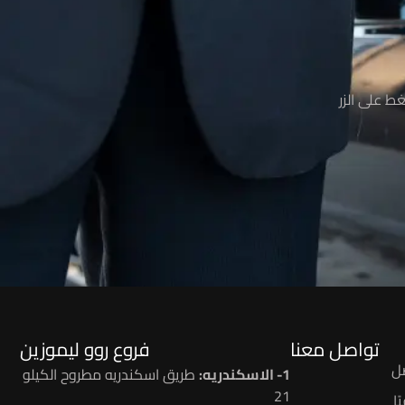
ط على الزر
تواصل معنا
فروع روو ليموزين
ل
1- الاسكندريه:
طريق اسكندريه مطروح الكيلو
21
ا