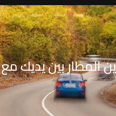
الرئيسية
خدماتنا
المدونة
من نحن
ت
ن المطار بين يديك مع RAW
 مجموعة متكاملة من خدمات الليموزين مثل: ليموزين المطار، الانتقال 
 الرحلات، ليموزين الزفاف، ليموزين رجال الأعمال، وغيرها من المناسبا